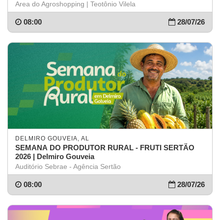
Teotônio Vilela
Area do Agroshopping | Teotônio Vilela
08:00
28/07/26
DELMIRO GOUVEIA, AL
SEMANA DO PRODUTOR RURAL - FRUTI SERTÃO
2026 | Delmiro Gouveia
Auditório Sebrae - Agência Sertão
08:00
28/07/26