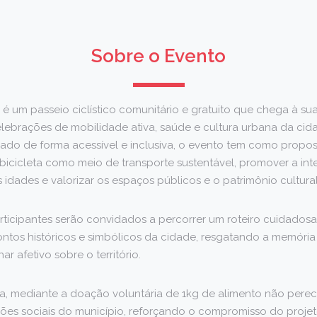
Sobre o Evento
é um passeio ciclístico comunitário e gratuito que chega à s
lebrações de mobilidade ativa, saúde e cultura urbana da cid
ado de forma acessível e inclusiva, o evento tem como propost
 bicicleta como meio de transporte sustentável, promover a in
as idades e valorizar os espaços públicos e o patrimônio cultura
articipantes serão convidados a percorrer um roteiro cuidados
tos históricos e simbólicos da cidade, resgatando a memória 
 afetivo sobre o território.
ita, mediante a doação voluntária de 1kg de alimento não perecí
ições sociais do município, reforçando o compromisso do proje