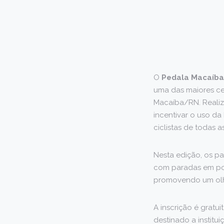
O
Pedala Macaíba
uma das maiores ce
Macaíba/RN. Realiz
incentivar o uso da
ciclistas de todas 
Nesta edição, os p
com paradas em pon
promovendo um olhar
A inscrição é gratu
destinado a institu