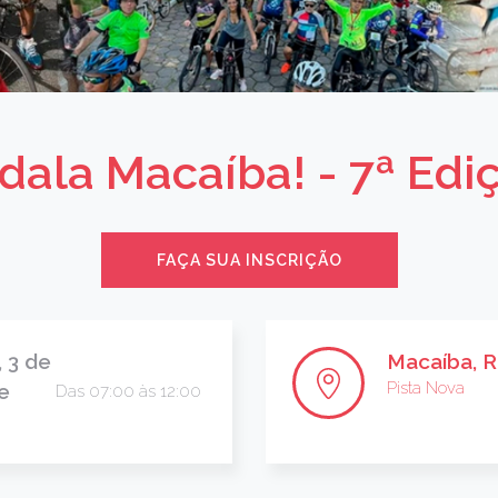
dala Macaíba! - 7ª Edi
FAÇA SUA INSCRIÇÃO
 3 de
Macaíba, 
Pista Nova
e
Das 07:00 às 12:00