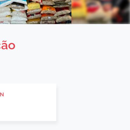
ção
RN