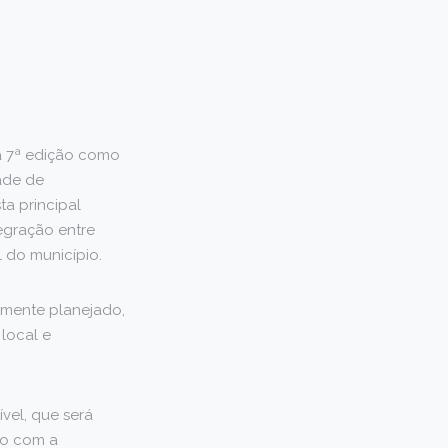
ua 7ª edição como
ade de
a principal
tegração entre
l do município.
amente planejado,
local e
vel, que será
to com a