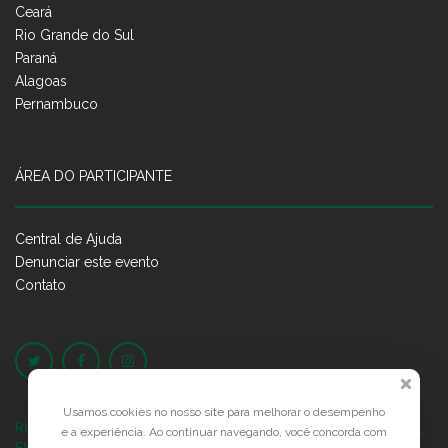
Ceará
Rio Grande do Sul
Paraná
Alagoas
Pernambuco
ÁREA DO PARTICIPANTE
Central de Ajuda
Denunciar este evento
Contato
Usamos cookies no nosso site para melhorar o desempenho
RUA JOSÉ PONTES DE MAGALHÃES, 70
JATIÚCA, MACEIÓ - AL
e a experiência. Ao continuar navegando, você concorda com
EMPRESARIAL JTR, ED. ÍTALIA, SALA 702