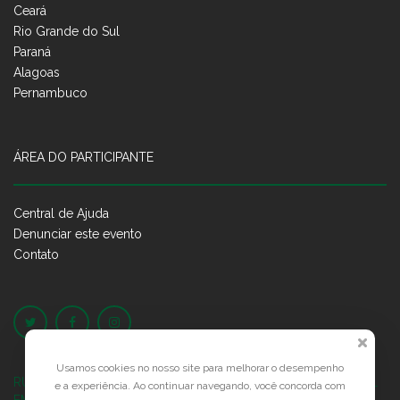
Ceará
Rio Grande do Sul
Paraná
Alagoas
Pernambuco
ÁREA DO PARTICIPANTE
Central de Ajuda
Denunciar este evento
Contato
Usamos cookies no nosso site para melhorar o desempenho
RUA JOSÉ PONTES DE MAGALHÃES, 70
JATIÚCA, MACEIÓ - AL
e a experiência. Ao continuar navegando, você concorda com
EMPRESARIAL JTR, ED. ÍTALIA, SALA 702