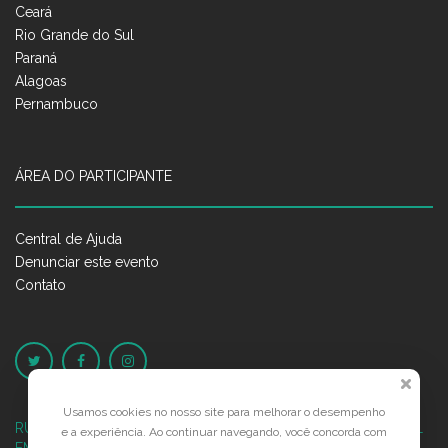
Ceará
Rio Grande do Sul
Paraná
Alagoas
Pernambuco
ÁREA DO PARTICIPANTE
Central de Ajuda
Denunciar este evento
Contato
Usamos cookies no nosso site para melhorar o desempenho
RUA JOSÉ PONTES DE MAGALHÃES, 70
JATIÚCA, MACEIÓ - AL
e a experiência. Ao continuar navegando, você concorda com