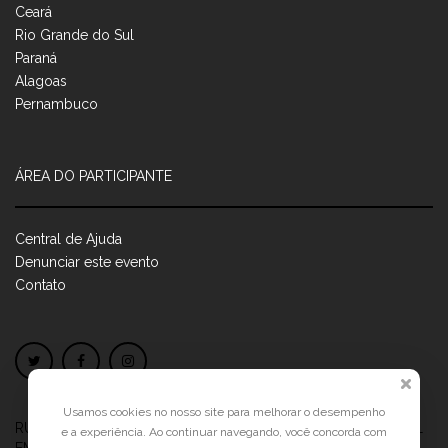
Ceará
Rio Grande do Sul
Paraná
Alagoas
Pernambuco
ÁREA DO PARTICIPANTE
Central de Ajuda
Denunciar este evento
Contato
Usamos cookies no nosso site para melhorar o desempenho
RUA JOSÉ PONTES DE MAGALHÃES, 70
JATIÚCA, MACEIÓ - AL
e a experiência. Ao continuar navegando, você concorda com