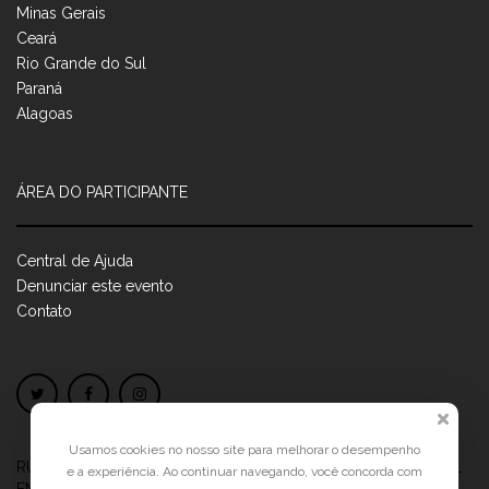
Minas Gerais
Ceará
Rio Grande do Sul
Paraná
Alagoas
ÁREA DO PARTICIPANTE
Central de Ajuda
Denunciar este evento
Contato
Usamos cookies no nosso site para melhorar o desempenho
RUA JOSÉ PONTES DE MAGALHÃES, 70
JATIÚCA, MACEIÓ - AL
e a experiência. Ao continuar navegando, você concorda com