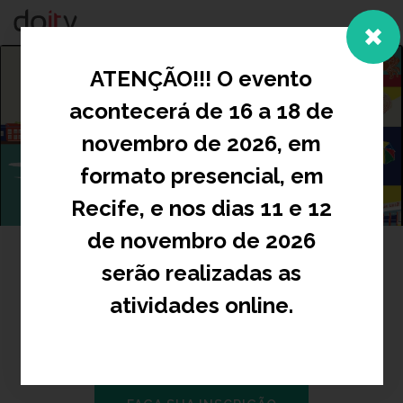
Togg
navig
ATENÇÃO!!! O evento
acontecerá de 16 a 18 de
novembro de 2026, em
formato presencial, em
Recife, e nos dias 11 e 12
de novembro de 2026
serão realizadas as
V CONGRESSO BRAPEP
atividades online.
Cuidado em rede: conexões para
equidade, democracia e bem-viver