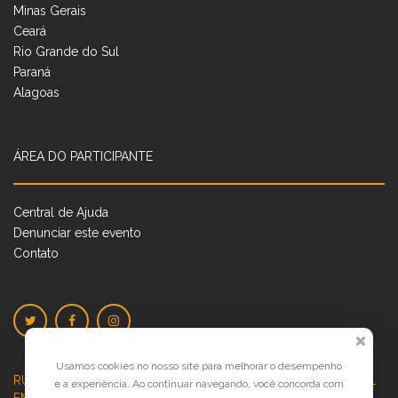
Minas Gerais
Ceará
Rio Grande do Sul
Paraná
Alagoas
ÁREA DO PARTICIPANTE
Central de Ajuda
Denunciar este evento
Contato
Usamos cookies no nosso site para melhorar o desempenho
RUA JOSÉ PONTES DE MAGALHÃES, 70
JATIÚCA, MACEIÓ - AL
e a experiência. Ao continuar navegando, você concorda com