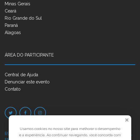
Minas Gerais
Ceará
Rio Grande do Sul
Paraná
Alagoas
ÁREA DO PARTICIPANTE
Central de Ajuda
Denunciar este evento
Contato
Usamos cookies no nosso site para melhorar o desempenho
RUA JOSÉ PONTES DE MAGALHÃES, 70
JATIÚCA, MACEIÓ - AL
e a experiência. Ao continuar navegando, você concorda com
EMPRESARIAL JTR, ED. ÍTALIA, SALA 702