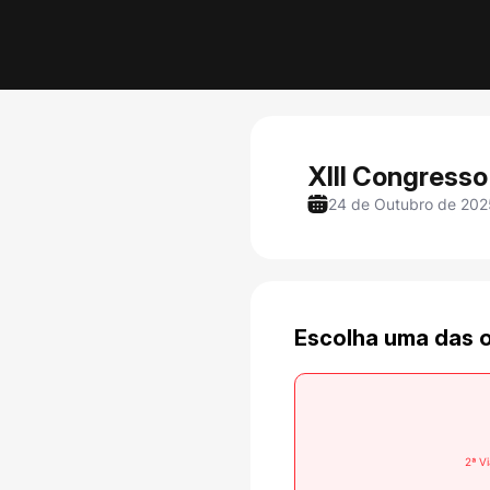
XIII Congresso 
24 de Outubro de 202
Escolha uma das 
2ª V