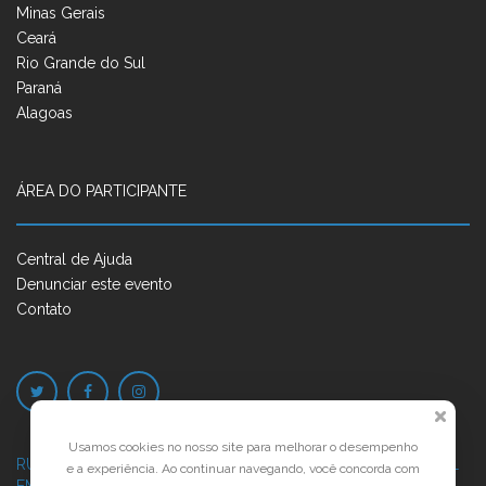
Minas Gerais
Ceará
Rio Grande do Sul
Paraná
Alagoas
ÁREA DO PARTICIPANTE
Central de Ajuda
Denunciar este evento
Contato
Usamos cookies no nosso site para melhorar o desempenho
RUA JOSÉ PONTES DE MAGALHÃES, 70
JATIÚCA, MACEIÓ - AL
e a experiência. Ao continuar navegando, você concorda com
EMPRESARIAL JTR, ED. ÍTALIA, SALA 702