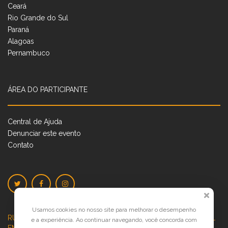
Ceará
Rio Grande do Sul
Paraná
Alagoas
Pernambuco
ÁREA DO PARTICIPANTE
Central de Ajuda
Denunciar este evento
Contato
Usamos cookies no nosso site para melhorar o desempenho
RUA JOSÉ PONTES DE MAGALHÃES, 70
JATIÚCA, MACEIÓ - AL
e a experiência. Ao continuar navegando, você concorda com