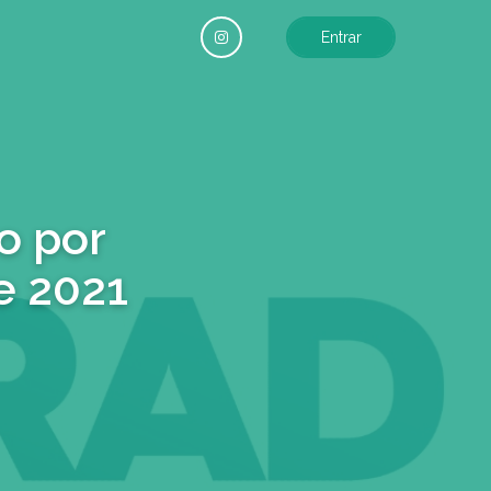
Entrar
o por
e 2021