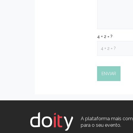
4 + 2 = ?
A plataforma mais com
para o seu evento.