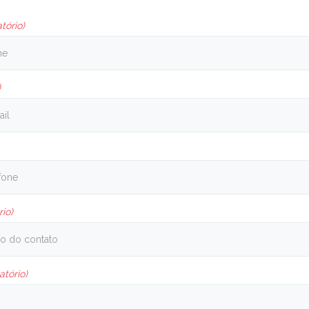
tório)
)
rio)
atório)