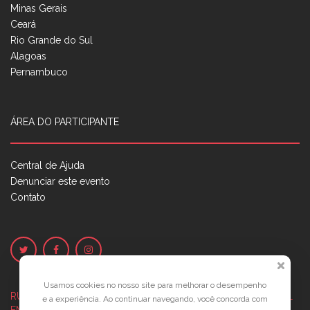
Minas Gerais
Ceará
Rio Grande do Sul
Alagoas
Pernambuco
ÁREA DO PARTICIPANTE
Central de Ajuda
Denunciar este evento
Contato
Usamos cookies no nosso site para melhorar o desempenho
RUA JOSÉ PONTES DE MAGALHÃES, 70
JATIÚCA, MACEIÓ - AL
e a experiência. Ao continuar navegando, você concorda com
EMPRESARIAL JTR, ED. ÍTALIA, SALA 702