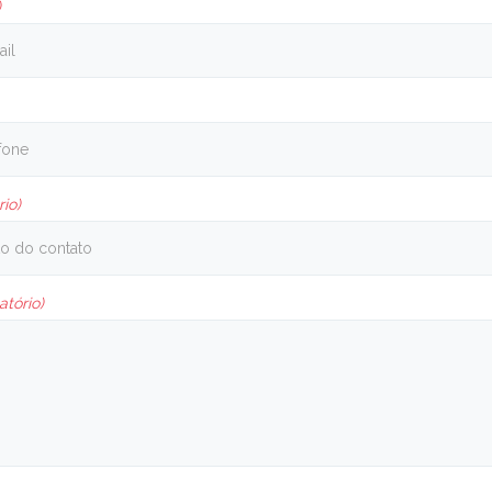
)
rio)
atório)