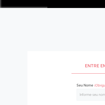
ENTRE E
Seu Nome
(Obriga