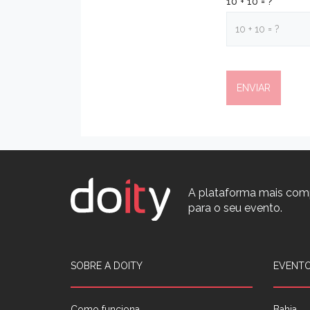
10 + 10 = ?
A plataforma mais com
para o seu evento.
SOBRE A DOITY
EVENTO
Como funciona
Bahia