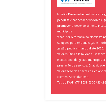
Missão: Desenvolver softwares de ge
pesquisa e capacitar servidores e g
promover o desenvolvimento institu
municípios.
Visão: Ser referência no Nordeste n
soluções para eficientização e mod
gestão pública municipal até 2020.
Valores: Ética e legalidade. Desenv
institucional da gestão municipal. Ex
prestação de serviços. Criatividade
Valorização dos parceiros, colabor
clientes. Apartidarismo.
Tel. do IMAP: (71) 3038-9300 / 3342