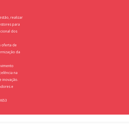
stão, realizar
estores para
cional dos
a oferta de
ernização da
olvimento
celência na
 e inovação.
adores e
-3653