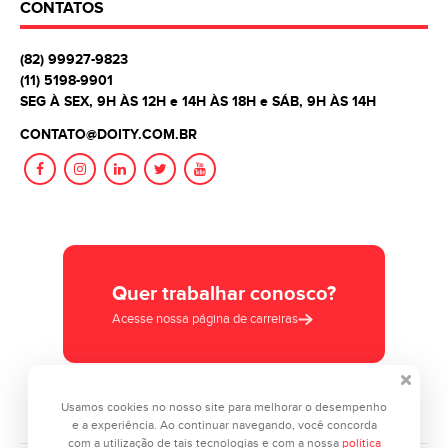
CONTATOS
(82) 99927-9823
(11) 5198-9901
SEG À SEX, 9H ÀS 12H e 14H ÀS 18H e SÁB, 9H ÀS 14H
CONTATO@DOITY.COM.BR
Quer trabalhar conosco?
Acesse nossa página de carreiras
Usamos cookies no nosso site para melhorar o desempenho
e a experiência. Ao continuar navegando, você concorda
com a utilização de tais tecnologias e com a nossa
política