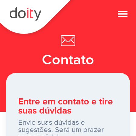
Alter
Contato
Entre em contato e tire
suas dúvidas
Envie suas dúvidas e
sugestões. Será um prazer