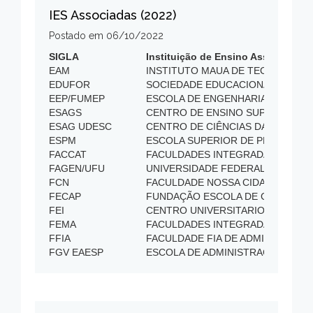
IES Associadas (2022)
Postado em
06/10/2022
Administração da Informação
ENANGRA
SIGLA
Instituição de Ensino Associada
EAM
INSTITUTO MAUA DE TECNOLOGIA
EDUFOR
SOCIEDADE EDUCACIONAL FORTA
Administração da Informação
ENANGRAD
EEP/FUMEP
ESCOLA DE ENGENHARIA DE PIRAC
ESAGS
CENTRO DE ENSINO SUPERIOR ST
ESAG UDESC
CENTRO DE CIÊNCIAS DA ADMINI
Administração da Informação
ENANGRA
ESPM
ESCOLA SUPERIOR DE PROPAGAN
FACCAT
FACULDADES INTEGRADAS DE TA
Administração Pública, Governo, Estado e Sociedade e
ENANGRA
FAGEN/UFU
UNIVERSIDADE FEDERAL DE UBER
Terceiro Setor
FCN
FACULDADE NOSSA CIDADE - CARA
Administração Pública, Governo, Estado e Sociedade e
FECAP
FUNDAÇÃO ESCOLA DE COMÉRCIO
ENANGRA
Terceiro Setor
FEI
CENTRO UNIVERSITARIO DA FEI
FEMA
FACULDADES INTEGRADAS MACHA
Administração Pública, Governo, Estado e Sociedade e
FFIA
FACULDADE FIA DE ADMINISTRAÇ
ENANGRA
Terceiro Setor
FGV EAESP
ESCOLA DE ADMINISTRAÇÃO DE E
FGV EBAPE
ESCOLA BRASILEIRA DE ADMINIST
Administração Pública, Governo, Estado e Sociedade e
FGV EPPG
ESCOLA DE POLÍTICAS PÚBLICAS
ENANGRA
Terceiro Setor
FTT
FACULDADE DE TECNOLOGIA TE
FUNENSEG
FUNDACAO ESCOLA NACIONAL DE
Administração Pública, Governo, Estado e Sociedade e