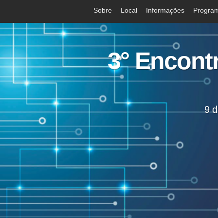
Sobre
Local
Informações
Progra
3° Encont
9 d