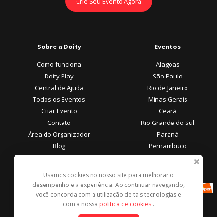
Crie Seu Evento Agora
Sobre a Doity
Eventos
Como funciona
Alagoas
Doity Play
São Paulo
Central de Ajuda
Rio de Janeiro
Todos os Eventos
Minas Gerais
Criar Evento
Ceará
Contato
Rio Grande do Sul
Área do Organizador
Paraná
Blog
Pernambuco
Área do Participante
Formas de Pagamento
Usamos cookies no nosso site para melhorar o
desempenho e a experiência. Ao continuar navegando,
Central de Ajuda
você concorda com a utilização de tais tecnologias e
Denunciar este evento
com a nossa
política de cookies
.
Contato