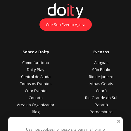
Crie Seu Evento Agora
Sobre a Doity
Eventos
Como funciona
Alagoas
Doity Play
São Paulo
Central de Ajuda
Rio de Janeiro
Todos os Eventos
Minas Gerais
Criar Evento
Ceará
Contato
Rio Grande do Sul
Área do Organizador
Paraná
Blog
Pernambuco
Área do Participante
Formas de Pagamento
Usamos cookies no nosso site para melhorar o