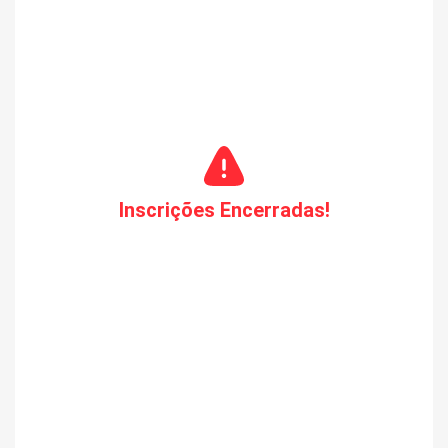
que a
evolução da construção civil é necessária.
Vagas Limitadas. Garanta já a sua.
Inscrições Encerradas!