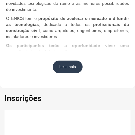
novidades tecnológicas do ramo e as melhores possibilidades
de investimento.
O ENICS tem o
propósito de acelerar o mercado e difundir
as tecnologias
, dedicado a todos os
profissionais da
construção civil
, como arquitetos, engenheiros, empreiteiros,
instaladores e investidores.
Os participantes terão a oportunidade viver uma
experiência incrível de imersão
com:
Networking;
Participar das
melhores palestras técnicas e
Leia mais
interativas;
Feira com os
principais fabricantes e as melhores
marcas
;
Demonstração da tecnologia:
A construção de uma
Inscrições
casa em 48h;
Hands On;
Cases reais;
Além de conhecer as
maiores tendências do mercado
e muito mais…
Este é o lugar que vai
impulsionar
a carreira de quem sabe