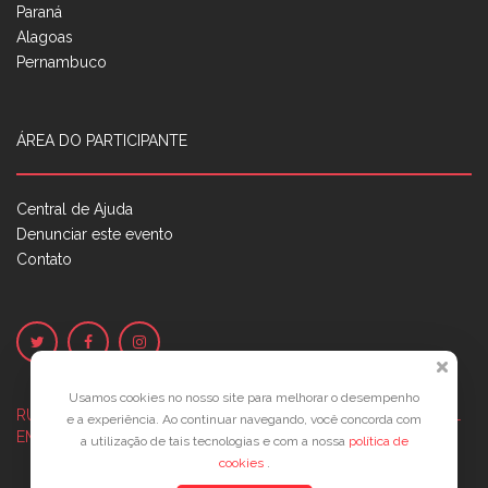
Paraná
Alagoas
Pernambuco
ÁREA DO PARTICIPANTE
Central de Ajuda
Denunciar este evento
Contato
Usamos cookies no nosso site para melhorar o desempenho
RUA JOSÉ PONTES DE MAGALHÃES, 70
JATIÚCA, MACEIÓ - AL
e a experiência. Ao continuar navegando, você concorda com
EMPRESARIAL JTR, ED. ÍTALIA, SALA 702
a utilização de tais tecnologias e com a nossa
política de
cookies
.