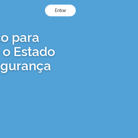
Entrar
co para
 o Estado
egurança