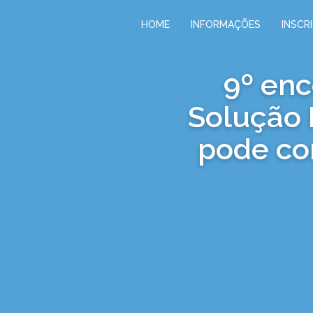
HOME
INFORMAÇÕES
INSCR
9º enc
Solução 
pode co