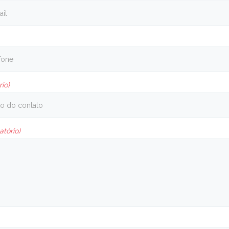
rio)
atório)