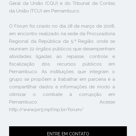
Geral da União (CGU) e do Tribunal de Contas
da União (TCU) em Pernambuco.
O Fórum foi criado no dia 28 de março de 2008,
em encontro realizado na sede da Procuradoria
Regional da República da 5.ª Região, onde se
reuniram 22 órgãos públicos que desempenham
atividades ligadas ao repasse, controle e
fiscalização dos recursos públicos em
Pernambuco. As instituições que integram o
grupo se propõem a trabalhar em parceria e a
compartilhar dados e informações de modo a
otimizar o combate à corrupção em
Pernambuco. Acesse
http://www.prr5.mpf.mp.br/forum/
ENTRE EM CONTATO