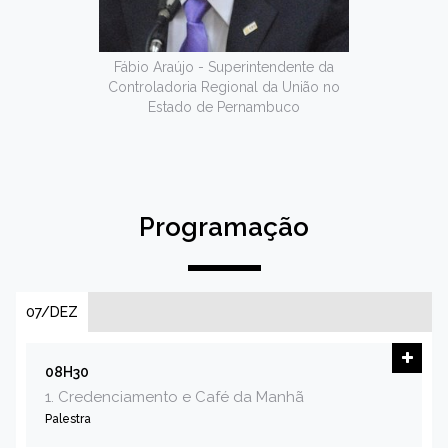
Fábio Araújo - Superintendente da
Controladoria Regional da União no
Estado de Pernambuco
Programação
07/DEZ
08H30
1. Credenciamento e Café da Manhã
Palestra