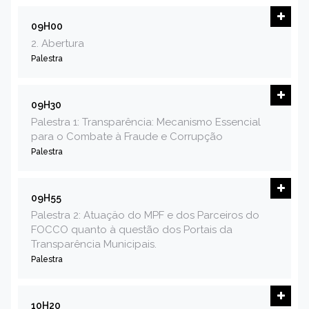
09H00
2. Abertura
Palestra
09H30
Palestra 1: Transparência: Mecanismo Essencial
para o Combate à Fraude e Corrupção
Palestra
09H55
Palestra 2: Atuaçäo do MPF e dos Parceiros do
FOCCO quanto à questão dos Portais da
Transparência Municipais.
Palestra
10H20