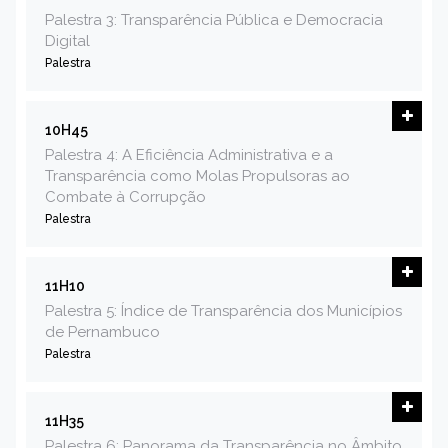
Palestra 3: Transparência Pública e Democracia
Digital
Palestra
10H45
Palestra 4: A Eficiência Administrativa e a
Transparência como Molas Propulsoras ao
Combate à Corrupção
Palestra
11H10
Palestra 5: Índice de Transparência dos Municípios
de Pernambuco
Palestra
11H35
Palestra 6: Panorama da Transparência no Âmbito