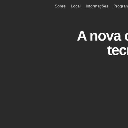
Sobre
Local
Informações
Progra
A nova 
tec