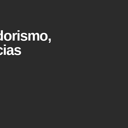
dorismo,
cias