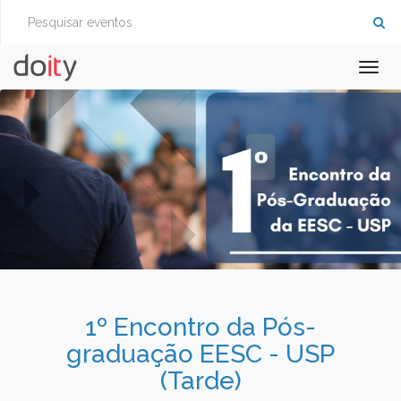
Togg
navig
1º Encontro da Pós-
graduação EESC - USP
(Tarde)