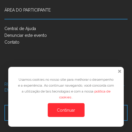
ÁREA DO PARTICIPANTE
Central de Ajuda
Denunciar este evento
Contato
Usamos cookies no nosso site para melhorar o desempenho
RUA JOSÉ PONTES DE MAGALHÃES, 70
JATIÚCA, MACEIÓ - AL
e a experiência. Ao continuar navegando, você concorda com
EMPRESARIAL JTR, ED. ÍTALIA, SALA 702
a utilização de tais tecnologias e com a nossa
política de
cookies
.
Continuar
Veja no Mapa