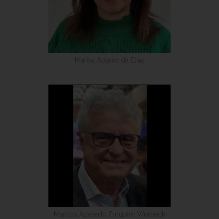
Marisa Aparecida Elias
Marcos Azeredo Furquim Werneck