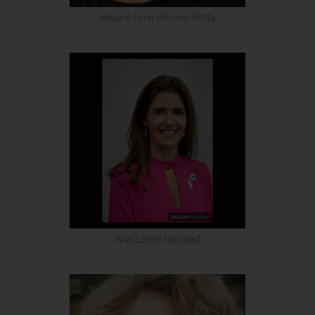
Rejane Faria Ribeiro Rotta
Ana Estela Haddad