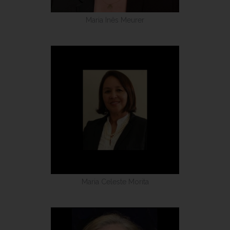
Maria Inês Meurer
Maria Celeste Morita