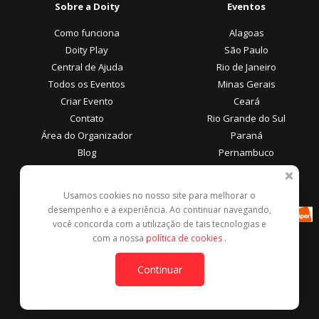
Sobre a Doity
Eventos
Como funciona
Alagoas
Doity Play
São Paulo
Central de Ajuda
Rio de Janeiro
Todos os Eventos
Minas Gerais
Criar Evento
Ceará
Contato
Rio Grande do Sul
Área do Organizador
Paraná
Blog
Pernambuco
Área do Participante
Formas de Pagamento
Usamos cookies no nosso site para melhorar o
desempenho e a experiência. Ao continuar navegando,
Central de Ajuda
você concorda com a utilização de tais tecnologias e
Denunciar este evento
com a nossa
política de cookies
.
Contato
Continuar