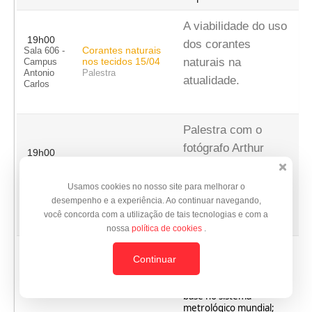
A viabilidade do uso
19h00
dos corantes
Corantes naturais
Sala 606 -
nos tecidos 15/04
naturais na
Campus
Antonio
Palestra
atualidade.
Carlos
Palestra com o
fotógrafo Arthur
19h00
Fotografia de moda
Sala 214 -
Senra sobre o
15/04
Campus
mercado da
Antonio
Palestra
Usamos cookies no nosso site para melhorar o
Carlos
desempenho e a experiência. Ao continuar navegando,
fotografia de moda.
você concorda com a utilização de tais tecnologias e com a
nossa
política de cookies
.
Durante a palestra será
Continuar
apresentado ao aluno
um histórico das medidas
e da metrologia com
base no sistema
metrológico mundial;