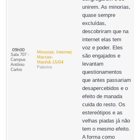
unirem. As minorias, 
quase sempre 
excluídas, 
descobriram que na 
internet elas tem 
voz e poder. Eles 
09h00
Minorias. Internet.
Sala 707 -
são engajados e 
Marcas-
Campus
Manhã-15/04
levantam 
Antônio
Palestra
Carlos
questionamentos 
que antes passariam 
desapercebidos e o 
efeito de manada 
cuida do resto. Os 
estereótipos e as 
velhas piadas já não 
tem o mesmo efeito. 
A forma como 