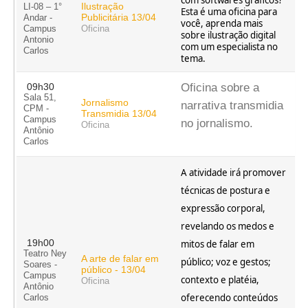
com softwares gráficos?
Ilustração
LI-08 – 1°
Esta é uma oficina para
Publicitária 13/04
Andar -
você, aprenda mais
Campus
Oficina
sobre ilustração digital
Antonio
com um especialista no
Carlos
tema.
09h30
Oficina sobre a
Sala 51,
Jornalismo
narrativa transmidia
CPM -
Transmidia 13/04
Campus
no jornalismo.
Oficina
Antônio
Carlos
A atividade irá promover
técnicas de postura e
expressão corporal,
revelando os medos e
19h00
mitos de falar em
Teatro Ney
A arte de falar em
público; voz e gestos;
Soares -
público - 13/04
Campus
contexto e platéia,
Oficina
Antônio
oferecendo conteúdos
Carlos