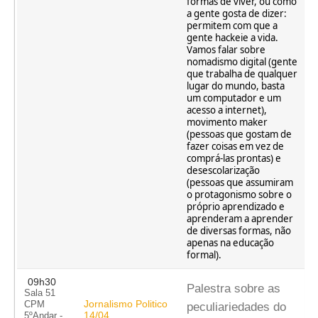
formas de viver, ou como
a gente gosta de dizer:
permitem com que a
gente hackeie a vida.
Vamos falar sobre
nomadismo digital (gente
que trabalha de qualquer
lugar do mundo, basta
um computador e um
acesso a internet),
movimento maker
(pessoas que gostam de
fazer coisas em vez de
comprá-las prontas) e
desescolarização
(pessoas que assumiram
o protagonismo sobre o
próprio aprendizado e
aprenderam a aprender
de diversas formas, não
apenas na educação
formal).
09h30
Palestra sobre as
Sala 51
Jornalismo Politico
CPM
peculiariedades do
14/04
5ºAndar -