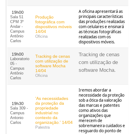
A oficina apresentará as
19h00
principais características
Produção
Sala 51
das produções realizadas
fotográfica com
CPM 3º
com celulares e ensinará
dispositivos móveis
Andar -
14/04
as técnicas fotográficas
Campus
Antônio
realizadas com os
Oficina
Carlos
dispositivos móveis.
19h00
Tracking de cenas
Tracking de cenas
Laboratorio
com utilização de
com utilização de
05 -
software Mocha
Campus
software Mocha.
14/04
Antônio
Oficina
Carlos
Iremos abordar a
necessidade da proteção
'As necessidades
sob a ótica da valoração
da proteção da
19h30
das marcas e patentes
propriedade
Sala 309 -
como ativos das
industrial no
Campus
organizações que
contexto da
Antonio
merecem de
organização.' 14/04
Carlos
sobremaneira cuidados e
Palestra
resguardo do ponto de