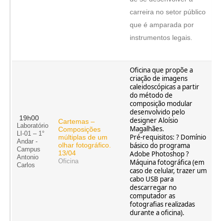
carreira no setor público
que é amparada por
instrumentos legais.
Oficina que propõe a
criação de imagens
caleidoscópicas a partir
do método de
composição modular
desenvolvido pelo
19h00
designer Aloísio
Cartemas –
Laboratório
Magalhães.
Composições
LI-01 – 1°
Pré-requisitos: ? Domínio
múltiplas de um
Andar -
olhar fotográfico.
básico do programa
Campus
13/04
Adobe Photoshop ?
Antonio
Oficina
Máquina fotográfica (em
Carlos
caso de celular, trazer um
cabo USB para
descarregar no
computador as
fotografias realizadas
durante a oficina).