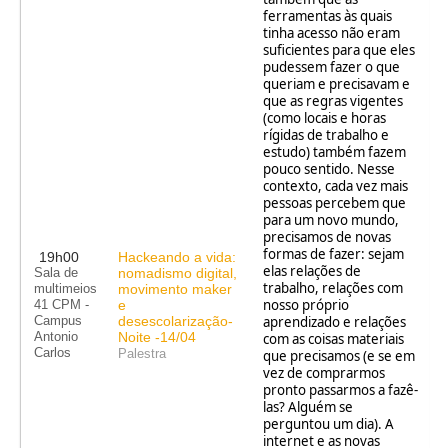
ferramentas às quais
tinha acesso não eram
suficientes para que eles
pudessem fazer o que
queriam e precisavam e
que as regras vigentes
(como locais e horas
rígidas de trabalho e
estudo) também fazem
pouco sentido. Nesse
contexto, cada vez mais
pessoas percebem que
para um novo mundo,
precisamos de novas
formas de fazer: sejam
19h00
Hackeando a vida:
elas relações de
nomadismo digital,
Sala de
trabalho, relações com
movimento maker
multimeios
nosso próprio
e
41 CPM -
desescolarização-
aprendizado e relações
Campus
Noite -14/04
Antonio
com as coisas materiais
Carlos
Palestra
que precisamos (e se em
vez de comprarmos
pronto passarmos a fazê-
las? Alguém se
perguntou um dia). A
internet e as novas