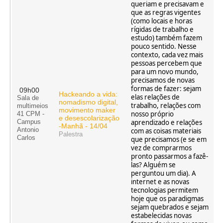
queriam e precisavam e
que as regras vigentes
(como locais e horas
rígidas de trabalho e
estudo) também fazem
pouco sentido. Nesse
contexto, cada vez mais
pessoas percebem que
para um novo mundo,
precisamos de novas
formas de fazer: sejam
09h00
Hackeando a vida:
elas relações de
Sala de
nomadismo digital,
trabalho, relações com
multimeios
movimento maker
nosso próprio
41 CPM -
e desescolarização
aprendizado e relações
Campus
-Manhã - 14/04
Antonio
com as coisas materiais
Palestra
Carlos
que precisamos (e se em
vez de comprarmos
pronto passarmos a fazê-
las? Alguém se
perguntou um dia). A
internet e as novas
tecnologias permitem
hoje que os paradigmas
sejam quebrados e sejam
estabelecidas novas