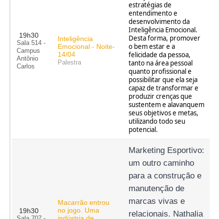
estratégias de
entendimento e
desenvolvimento da
Inteligência Emocional.
19h30
Desta forma, promover
Inteligência
Sala 514 -
o bem estar e a
Emocional - Noite-
Campus
14/04
felicidade da pessoa,
Antônio
tanto na área pessoal
Palestra
Carlos
quanto profissional e
possibilitar que ela seja
capaz de transformar e
produzir crenças que
sustentem e alavanquem
seus objetivos e metas,
utilizando todo seu
potencial.
Marketing Esportivo: 
um outro caminho 
para a construção e 
manutenção de 
marcas vivas e 
Macarrão entrou
no jogo. Uma
19h30
relacionais. Nathalia 
indústria de
Sala 707 -