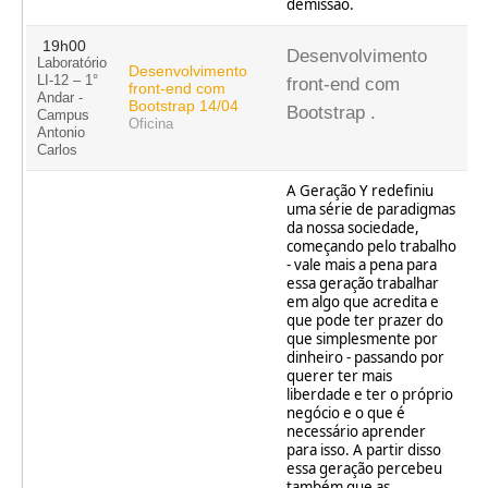
demissão.
19h00
Desenvolvimento
Laboratório
Desenvolvimento
LI-12 – 1°
front-end com
front-end com
Andar -
Bootstrap 14/04
Bootstrap .
Campus
Oficina
Antonio
Carlos
A Geração Y redefiniu
uma série de paradigmas
da nossa sociedade,
começando pelo trabalho
- vale mais a pena para
essa geração trabalhar
em algo que acredita e
que pode ter prazer do
que simplesmente por
dinheiro - passando por
querer ter mais
liberdade e ter o próprio
negócio e o que é
necessário aprender
para isso. A partir disso
essa geração percebeu
também que as