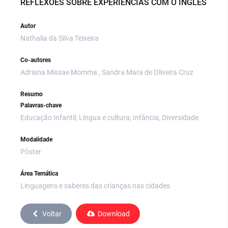
REFLEXÕES SOBRE EXPERIÊNCIAS COM O INGLÊS
Autor
Nathalia da Silva Teixeira
Co-autores
Adriana Missae Momma , Sandra Mara de Oliveira Cruz
Resumo
Palavras-chave
Educação Infantil; Língua e cultura; Infância; Diversidade
Modalidade
Pôster
Área Temática
Linguagens e saberes das crianças nas cidades
Voltar
Download