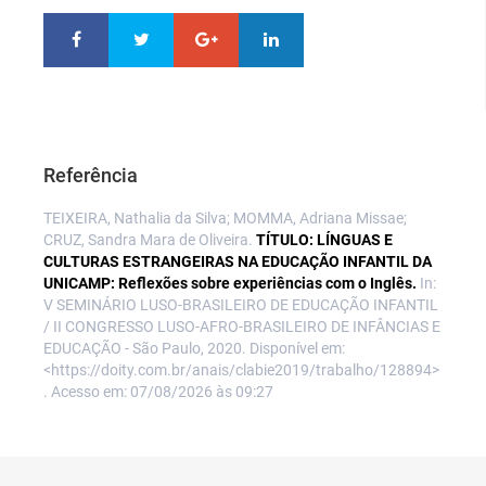
Referência
TEIXEIRA, Nathalia da Silva; MOMMA, Adriana Missae;
CRUZ, Sandra Mara de Oliveira.
TÍTULO: LÍNGUAS E
CULTURAS ESTRANGEIRAS NA EDUCAÇÃO INFANTIL DA
UNICAMP: Reflexões sobre experiências com o Inglês.
In:
V SEMINÁRIO LUSO-BRASILEIRO DE EDUCAÇÃO INFANTIL
/ II CONGRESSO LUSO-AFRO-BRASILEIRO DE INFÂNCIAS E
EDUCAÇÃO - São Paulo, 2020. Disponível em:
<https://doity.com.br/anais/clabie2019/trabalho/128894>
. Acesso em: 07/08/2026 às 09:27