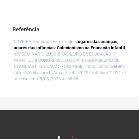
Referência
OLIVEIRA, Fernanda Ferreira de.
Lugares das crianças,
lugares das infâncias: Colecionismo na Educação Infantil.
In: V SEMINÁRIO LUSO-BRASILEIRO DE EDUCAÇÃO
INFANTIL / II CONGRESSO LUSO-AFRO-BRASILEIRO DE
INFÂNCIAS E EDUCAÇÃO - São Paulo, 2020. Disponível em:
<https://doity.com.br/anais/clabie2019/trabalho/129217>
. Acesso em: 08/08/2026 às 06:08