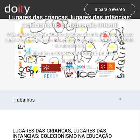
Ir para o evento
Lugares das crianças, lugares das infâncias:
Colecionismo na Educação Infantil
V Seminário Luso-Brasileiro de Educação Infantil / II Congresso
Luso-Afro-Brasileiro de Infâncias e Educação - ANAIS - ISBN 978-
65-00-02413-5
Publicado em 30/04/2020 - Primeira edição
Edição: 1
São Paulo
Trabalhos
LUGARES DAS CRIANÇAS, LUGARES DAS
INFÂNCIAS: COLECIONISMO NA EDUCAÇÃO