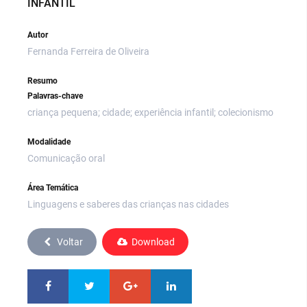
INFANTIL
Autor
Fernanda Ferreira de Oliveira
Resumo
Palavras-chave
criança pequena; cidade; experiência infantil; colecionismo
Modalidade
Comunicação oral
Área Temática
Linguagens e saberes das crianças nas cidades
Voltar
Download