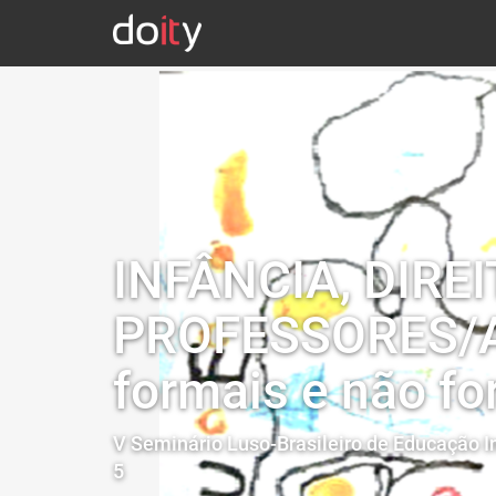
INFÂNCIA, DIR
PROFESSORES/AS
formais e não fo
V Seminário Luso-Brasileiro de Educação In
5