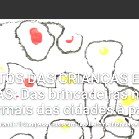
EITOS DAS CRIANÇAS
: Das brincadeiras 
rmais das cidades à p
fantil / II Congresso Luso-Afro-Brasileiro de Infâncias