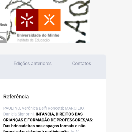
Edições anteriores
Contatos
Referência
PAULINO, Verônica Belfi Roncetti; MARCILIO,
Daniela Signorini.
INFÂNCIA, DIREITOS DAS
CRIANÇAS E FORMAÇÃO DE PROFESSORES/AS:
Das brincadeiras nos espaços formais e não
formais das cidades à participação.
In: V