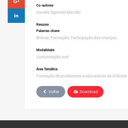
Co-autores
Daniela Signorini Marcilio
Resumo
Palavras-chave
Brincar, Formação, Participação das crianças.
Modalidade
Comunicação oral
Área Temática
Formação de professores e educadores de infância
Voltar
Download