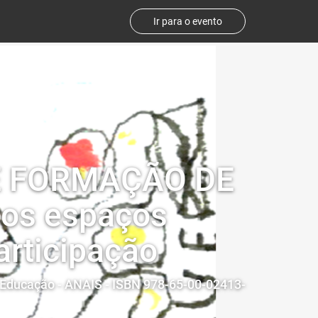
Ir para o evento
 E FORMAÇÃO DE
nos espaços
articipação
 e Educação - ANAIS - ISBN 978-65-00-02413-