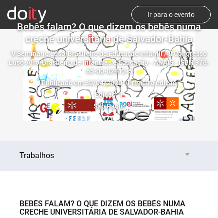
Ir para o evento
Bebês falam? O que dizem os bebês numa
creche universitária de Salvador-Bahia
V Seminário Luso-Brasileiro de Educação Infantil / II Congresso
Luso-Afro-Brasileiro de Infâncias e Educação - ANAIS - ISBN 978-
65-00-02413-5
Publicado em 30/04/2020 - Primeira edição
Edição: 1
São Paulo
Trabalhos
BEBÊS FALAM? O QUE DIZEM OS BEBÊS NUMA
CRECHE UNIVERSITÁRIA DE SALVADOR-BAHIA