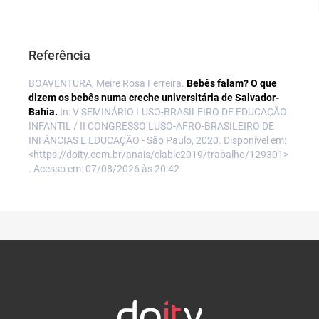
Referência
BOAVENTURA, Meire Rosa Ferreira.
Bebês falam? O que
dizem os bebês numa creche universitária de Salvador-
Bahia.
In: V SEMINÁRIO LUSO-BRASILEIRO DE EDUCAÇÃO
INFANTIL / II CONGRESSO LUSO-AFRO-BRASILEIRO DE
INFÂNCIAS E EDUCAÇÃO - São Paulo, 2020. Disponível em:
<https://doity.com.br/anais/clabie2019/trabalho/129301>
. Acesso em: 07/08/2026 às 20:42