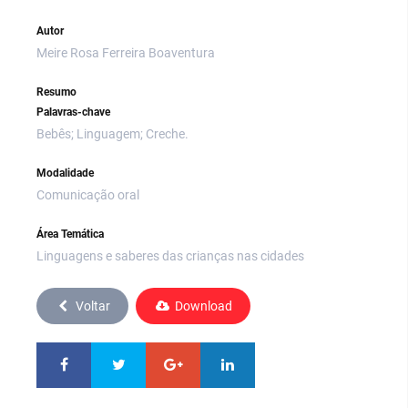
Autor
Meire Rosa Ferreira Boaventura
Resumo
Palavras-chave
Bebês; Linguagem; Creche.
Modalidade
Comunicação oral
Área Temática
Linguagens e saberes das crianças nas cidades
Voltar
Download