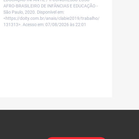
AFRO-BRASILEIRO DE INFÂNCIAS E EDUCAÇÃO -
São Paulo, 2020. Disponível em:
<https://doity.com.br/anais/clabie2019/trabalho/
131313>. Acesso em: 07/08/2026 às 22:01