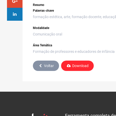
Resumo
Palavras-chave
formação estética, arte, formação docente, educação
Modalidade
Comunicação oral
Área Temática
Formação de professores e educadores de infância
Voltar
Download
Ferramenta completa de