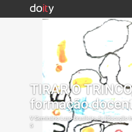
TIRAR O TRINCO
formação docente
V Seminário Luso-Brasileiro de Educação In
5