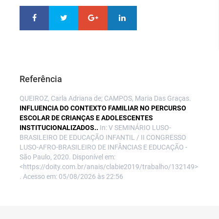
Referência
QUEIROZ, Carla Adriana de; CAMPOS, Maria Das Graças.
INFLUENCIA DO CONTEXTO FAMILIAR NO PERCURSO
ESCOLAR DE CRIANÇAS E ADOLESCENTES
INSTITUCIONALIZADOS..
In: V SEMINÁRIO LUSO-
BRASILEIRO DE EDUCAÇÃO INFANTIL / II CONGRESSO
LUSO-AFRO-BRASILEIRO DE INFÂNCIAS E EDUCAÇÃO -
São Paulo, 2020. Disponível em:
<https://doity.com.br/anais/clabie2019/trabalho/132149>
. Acesso em: 05/08/2026 às 22:56