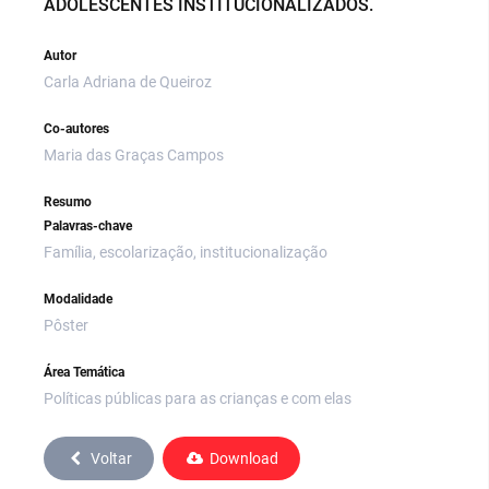
ADOLESCENTES INSTITUCIONALIZADOS.
Autor
Carla Adriana de Queiroz
Co-autores
Maria das Graças Campos
Resumo
Palavras-chave
Família, escolarização, institucionalização
Modalidade
Pôster
Área Temática
Políticas públicas para as crianças e com elas
Voltar
Download