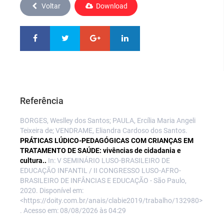
Voltar
Download
Referência
BORGES, Weslley dos Santos; PAULA, Ercília Maria Angeli
Teixeira de; VENDRAME, Eliandra Cardoso dos Santos.
PRÁTICAS LÚDICO-PEDAGÓGICAS COM CRIANÇAS EM
TRATAMENTO DE SAÚDE: vivências de cidadania e
cultura..
In: V SEMINÁRIO LUSO-BRASILEIRO DE
EDUCAÇÃO INFANTIL / II CONGRESSO LUSO-AFRO-
BRASILEIRO DE INFÂNCIAS E EDUCAÇÃO - São Paulo,
2020. Disponível em:
<https://doity.com.br/anais/clabie2019/trabalho/132980>
. Acesso em: 08/08/2026 às 04:29