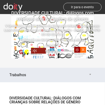
Ir para o evento
DIVERSIDADE CULTURAL: diálogos com
crianças sobre relações de gênero
V Seminário Luso-Brasileiro de Educação Infantil / II Congresso
Luso-Afro-Brasileiro de Infâncias e Educação - ANAIS - ISBN 978-
65-00-02413-5
Publicado em 30/04/2020 - Primeira edição
Edição: 1
São Paulo
Trabalhos
DIVERSIDADE CULTURAL: DIÁLOGOS COM
CRIANÇAS SOBRE RELAÇÕES DE GÊNERO