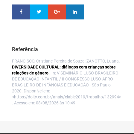
Referência
FRANCISCO, Cristiane Pereira de Souza; ZANOTTO, Luana.
DIVERSIDADE CULTURAL: diálogos com crianças sobre
relações de gênero .
In: V SEMINÁRIO LUSO-BRASILEIRO
DE EDUCAÇÃO INFANTIL / II CONGRESSO LUSO-AFRO-
BRASILEIRO DE INFÂNCIAS E EDUCAÇÃO - São Paulo,
2020. Disponível em:
<https://doity.com.br/anais/clabie2019/trabalho/132994>
. Acesso em: 08/08/2026 às 10:49