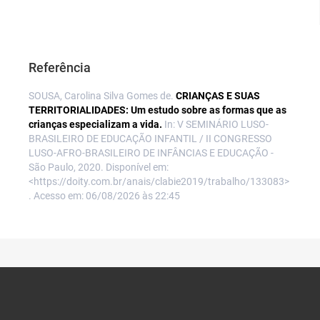
Referência
SOUSA, Carolina Silva Gomes de.
CRIANÇAS E SUAS
TERRITORIALIDADES: Um estudo sobre as formas que as
crianças especializam a vida.
In: V SEMINÁRIO LUSO-
BRASILEIRO DE EDUCAÇÃO INFANTIL / II CONGRESSO
LUSO-AFRO-BRASILEIRO DE INFÂNCIAS E EDUCAÇÃO -
São Paulo, 2020. Disponível em:
<https://doity.com.br/anais/clabie2019/trabalho/133083>
. Acesso em: 06/08/2026 às 22:45