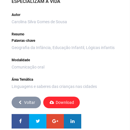
ESPECIALIZAM A VIDA
Autor
Carolina Silva Gomes de Sousa
Resumo
Palavras-chave
Geografia da Infância, Educação Infantil, Lógicas infantis
Modalidade
Comunicação oral
Área Temática
Linguagens e saberes das crianças nas cidades
Voltar
Download