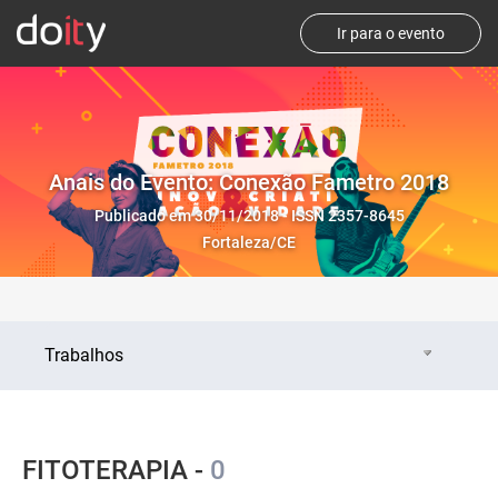
Ir para o evento
Anais do Evento: Conexão Fametro 2018
Publicado em 30/11/2018 - ISSN 2357-8645
Fortaleza/CE
Trabalhos
FITOTERAPIA -
0