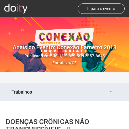
Ir para o evento
Anais do Evento: Conexão Fametro 2018
Publicado em 30/11/2018 - ISSN 2357-8645
Fortaleza/CE
Trabalhos
DOENÇAS CRÔNICAS NÃO