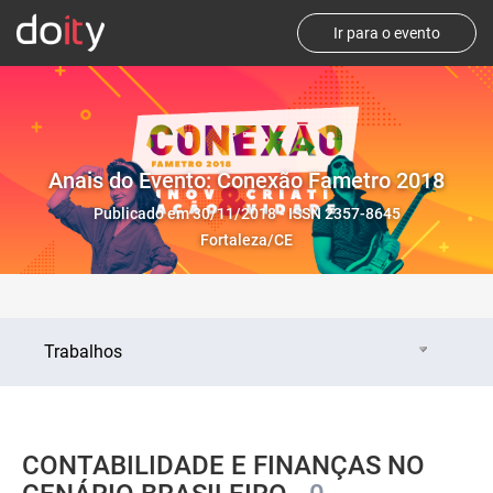
Ir para o evento
Anais do Evento: Conexão Fametro 2018
Publicado em 30/11/2018 - ISSN 2357-8645
Fortaleza/CE
Trabalhos
CONTABILIDADE E FINANÇAS NO