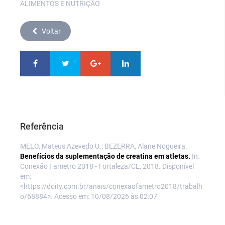
ALIMENTOS E NUTRIÇÃO
Voltar
Referência
MELO, Mateus Azevedo U.; BEZERRA, Alane Nogueira.
Benefícios da suplementação de creatina em atletas.
In:
Conexão Fametro 2018 - Fortaleza/CE, 2018. Disponível
em:
<https://doity.com.br/anais/conexaofametro2018/trabalh
o/68884>. Acesso em: 10/08/2026 às 02:07