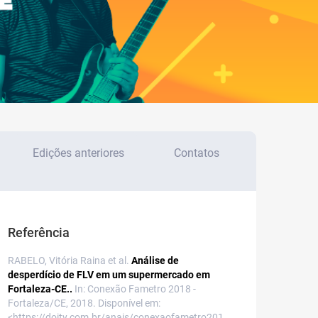
Edições anteriores
Contatos
Referência
RABELO, Vitória Raina et al.
Análise de
desperdício de FLV em um supermercado em
Fortaleza-CE..
In: Conexão Fametro 2018 -
Fortaleza/CE, 2018. Disponível em:
<https://doity.com.br/anais/conexaofametro201