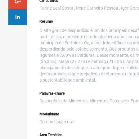
Co-autores
Karine Leal Costa , Irene Carneiro Pessoa , Igor Gond
Resumo
O alto grau de desperdício é um dos principais desa
partir disso, o presente estudo objetivou analisar 
município de Fortaleza-Ce, a fim de identificar os p
desperdiçada pelo estabelecimento. Dos produtos 
legumes e 7,60% as verduras. Desse montante, os 
(36,36%), maça (27,27%) e mamão (21,13%). As princ
planejamento de estoque, o alto grau de perecibili
desfavoráveis, o que prejudicou diretamente o fa
a sustentabilidade ambiental.
Palavras-chave
Desperdício de Alimentos, Alimentos Perecíveis, Fru
Modalidade
Comunicação oral
Área Temática