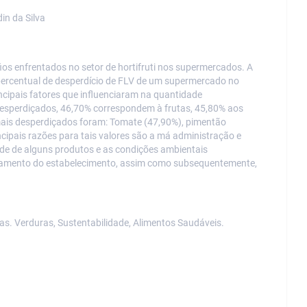
in da Silva
fios enfrentados no setor de hortifruti nos supermercados. A
o percentual de desperdício de FLV de um supermercado no
rincipais fatores que influenciaram na quantidade
desperdiçados, 46,70% correspondem à frutas, 45,80% aos
mais desperdiçados foram: Tomate (47,90%), pimentão
ipais razões para tais valores são a má administração e
dade de alguns produtos e as condições ambientais
turamento do estabelecimento, assim como subsequentemente,
tas. Verduras, Sustentabilidade, Alimentos Saudáveis.