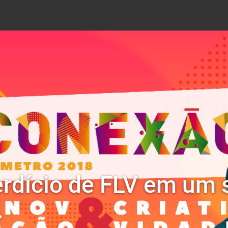
erdício de FLV em um
.