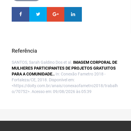
Referência
SANTOS, Sarah Galdino Dos et al.
IMAGEM CORPORAL DE
MULHERES PARTICIPANTES DE PROJETOS GRATUITOS
PARA A COMUNIDADE..
In: Conexão Fametro 2018 -
Fortaleza/CE, 2018. Disponível em:
<https://doity.com.br/anais/conexaofametro2018/trabalh
o/70752>. Acesso em: 09/08/2026 às 05:39