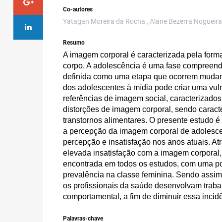
Co-autores
Yatagan Moreira da Rocha , Alane Bezerra Nogueira 
Resumo
A imagem corporal é caracterizada pela forma 
corpo. A adolescência é uma fase compreendida
definida como uma etapa que ocorrem mudança
dos adolescentes à mídia pode criar uma vul
referências de imagem social, caracterizados 
distorções de imagem corporal, sendo caract
transtornos alimentares. O presente estudo é 
a percepção da imagem corporal de adolescent
percepção e insatisfação nos anos atuais. At
elevada insatisfação com a imagem corporal, 
encontrada em todos os estudos, com uma por
prevalência na classe feminina. Sendo assim,
os profissionais da saúde desenvolvam trabal
comportamental, a fim de diminuir essa incid
Palavras-chave