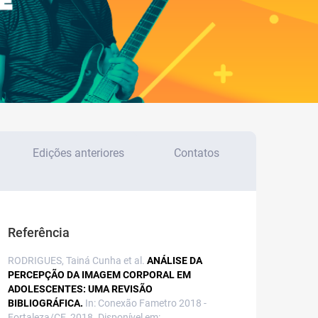
Edições anteriores
Contatos
Referência
RODRIGUES, Tainá Cunha et al.
ANÁLISE DA
PERCEPÇÃO DA IMAGEM CORPORAL EM
ADOLESCENTES: UMA REVISÃO
BIBLIOGRÁFICA.
In: Conexão Fametro 2018 -
Fortaleza/CE, 2018. Disponível em: