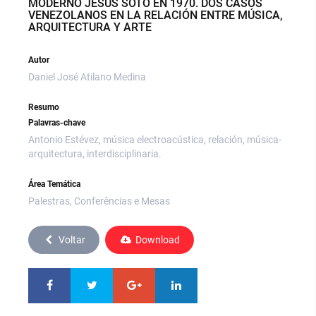
MODERNO JESÚS SOTO EN 1970. DOS CASOS
VENEZOLANOS EN LA RELACIÓN ENTRE MÚSICA,
ARQUITECTURA Y ARTE
Autor
Daniel José Atilano Medina
Resumo
Palavras-chave
Antonio Estévez, música electroacústica, relación, música-
arquitectura, interdisciplinaria.
Área Temática
Palestras, Conferências e Mesas
Voltar
Download