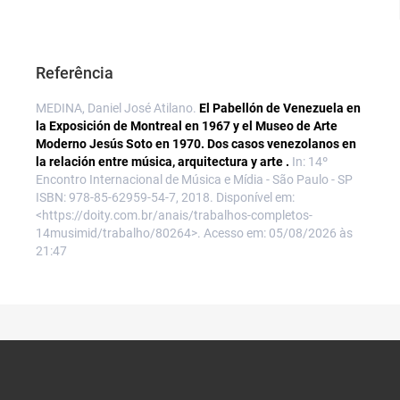
Referência
MEDINA, Daniel José Atilano.
El Pabellón de Venezuela en
la Exposición de Montreal en 1967 y el Museo de Arte
Moderno Jesús Soto en 1970. Dos casos venezolanos en
la relación entre música, arquitectura y arte .
In: 14º
Encontro Internacional de Música e Mídia - São Paulo - SP
ISBN: 978-85-62959-54-7, 2018. Disponível em:
<https://doity.com.br/anais/trabalhos-completos-
14musimid/trabalho/80264>. Acesso em: 05/08/2026 às
21:47