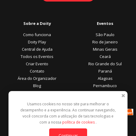
Sobre a Doity
Eventos
Como funciona
São Paulo
Doity Play
Rio de Janeiro
Central de Ajuda
Minas Gerais
Todos os Eventos
Ceará
Criar Evento
Rio Grande do Sul
Contato
Paraná
Área do Organizador
Alagoas
Blog
Pernambuco
Área do Participante
Formas de Pagamento
Usamos cookies no nosso site para melhorar o
desempenho e a experiência. Ao continuar navegando,
Central de Ajuda
você concorda com a utilização de tais tecnologias e
Denunciar este evento
com a nossa
política de cookies
.
Contato
Continuar